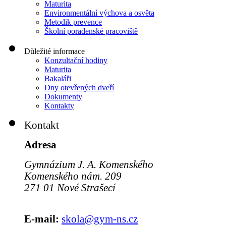
Maturita
Environmentální výchova a osvěta
Metodik prevence
Školní poradenské pracoviště
Důležité informace
Konzultační hodiny
Maturita
Bakaláři
Dny otevřených dveří
Dokumenty
Kontakty
Kontakt
Adresa
Gymnázium J. A. Komenského
Komenského nám. 209
271 01 Nové Strašecí
E-mail:
skola@gym-ns.cz