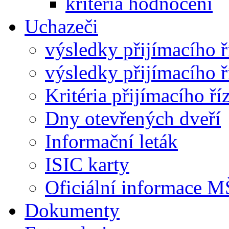
kritéria hodnocení
Uchazeči
výsledky přijímacího ř
výsledky přijímacího ř
Kritéria přijímacího ří
Dny otevřených dveří
Informační leták
ISIC karty
Oficiální informace
Dokumenty