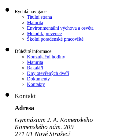
Rychlá navigace
Titulní strana
Maturita
Environmentální výchova a osvěta
Metodik prevence
Školní poradenské pracoviště
Důležité informace
Konzultační hodiny
Maturita
Bakaláři
Dny otevřených dveří
Dokumenty
Kontakty
Kontakt
Adresa
Gymnázium J. A. Komenského
Komenského nám. 209
271 01 Nové Strašecí