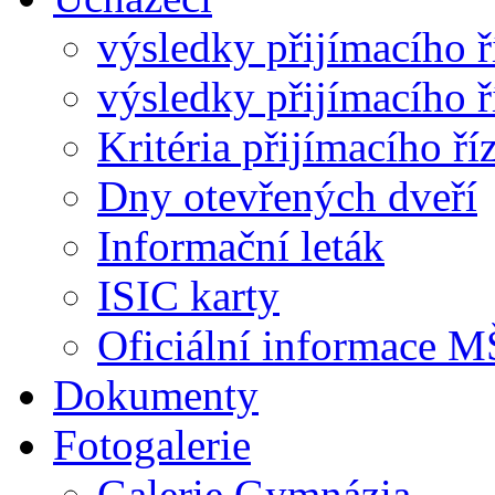
výsledky přijímacího ř
výsledky přijímacího ř
Kritéria přijímacího ří
Dny otevřených dveří
Informační leták
ISIC karty
Oficiální informace
Dokumenty
Fotogalerie
Galerie Gymnázia