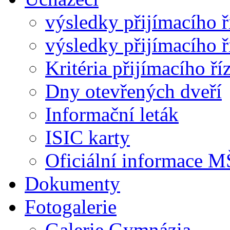
výsledky přijímacího ř
výsledky přijímacího ř
Kritéria přijímacího ří
Dny otevřených dveří
Informační leták
ISIC karty
Oficiální informace
Dokumenty
Fotogalerie
Galerie Gymnázia