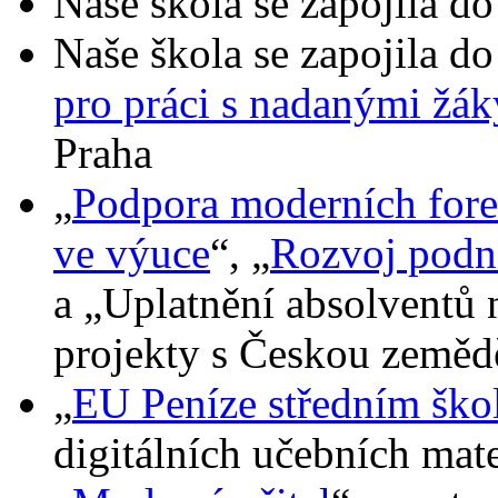
Naše škola se zapojila do
Naše škola se zapojila do
pro práci s nadanými žák
Praha
„
Podpora moderních for
ve výuce
“, „
Rozvoj podni
a „Uplatnění absolventů 
projekty s Českou zeměd
„
EU Peníze středním šk
digitálních učebních mate