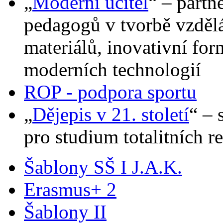
„
Moderní učitel
“ – part
pedagogů v tvorbě vzdělá
materiálů, inovativní fo
moderních technologií
ROP - podpora sportu
„
Dějepis v 21. století
“ – 
pro studium totalitních 
Šablony SŠ I J.A.K.
Erasmus+ 2
Šablony II