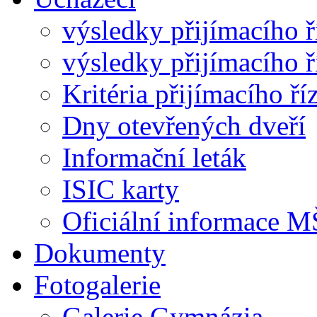
výsledky přijímacího ř
výsledky přijímacího ř
Kritéria přijímacího ří
Dny otevřených dveří
Informační leták
ISIC karty
Oficiální informace
Dokumenty
Fotogalerie
Galerie Gymnázia