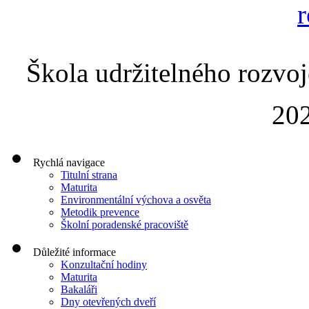
Škola udržitelného rozvoj
202
Rychlá navigace
Titulní strana
Maturita
Environmentální výchova a osvěta
Metodik prevence
Školní poradenské pracoviště
Důležité informace
Konzultační hodiny
Maturita
Bakaláři
Dny otevřených dveří